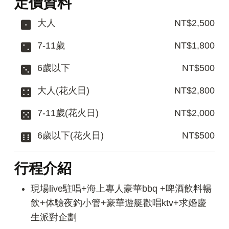
定價資料
大人
NT$2,500
7-11歲
NT$1,800
6歲以下
NT$500
大人(花火日)
NT$2,800
7-11歲(花火日)
NT$2,000
6歲以下(花火日)
NT$500
行程介紹
現場live駐唱+海上專人豪華bbq +啤酒飲料暢
飲+体驗夜釣小管+豪華遊艇歡唱ktv+求婚慶
生派對企劃