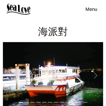
Menu
海派對
Previous
Next