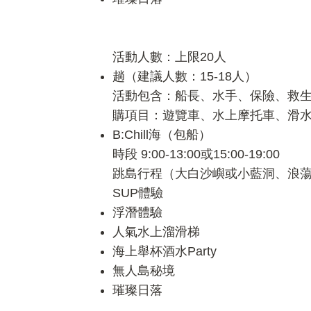
活動人數：上限20人
趟（建議人數：15-18人）
活動包含：船長、水手、保險、救生
購項目：遊覽車、水上摩托車、滑
B:Chill海（包船）
時段 9:00-13:00或15:00-19:00
跳島行程（大白沙嶼或小藍洞、浪
SUP體驗
浮潛體驗
人氣水上溜滑梯
海上舉杯酒水Party
無人島秘境
璀璨日落