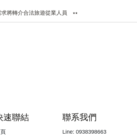
需求將轉介合法旅遊從業人員 ⭑⭑
快速聯結
聯系我們
首頁
Line: 0938398663