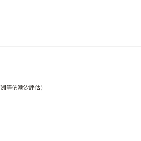
蕩洲等依潮汐評估）