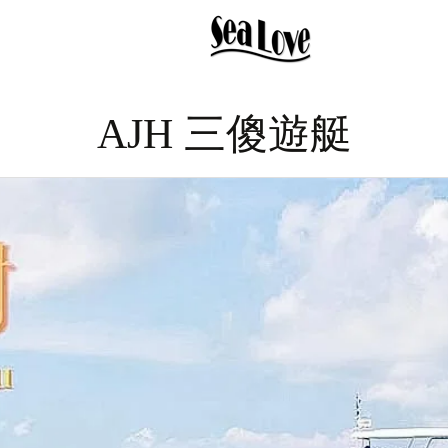
AJH 三傻遊艇