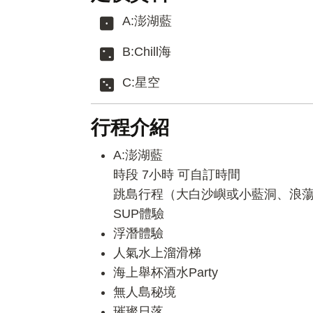
A:澎湖藍
B:Chill海
C:星空
行程介紹
A:澎湖藍
時段 7小時 可自訂時間
跳島行程（大白沙嶼或小藍洞、浪
SUP體驗
浮潛體驗
人氣水上溜滑梯
海上舉杯酒水Party
無人島秘境
璀璨日落